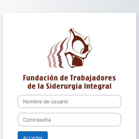
Salta al contenido principal
Entrar a Plataf
Nombre de usuario
Contraseña
Acceder